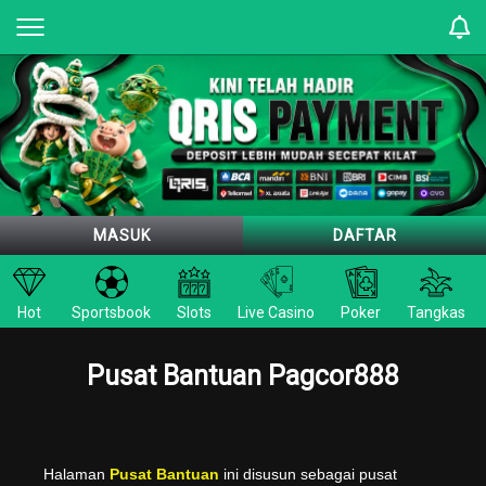
MASUK
DAFTAR
Hot
Sportsbook
Slots
Live Casino
Poker
Tangkas
Pusat Bantuan Pagcor888
Halaman
Pusat Bantuan
ini disusun sebagai pusat