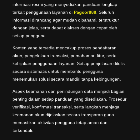
informasi resmi yang menyediakan panduan lengkap
terkait penggunaan layanan di
Pagcor888
. Seluruh
informasi dirancang agar mudah dipahami, terstruktur
dengan jelas, serta dapat diakses dengan cepat oleh
setiap pengguna.
Konten yang tersedia mencakup proses pendaftaran
akun, pengelolaan transaksi, pemahaman fitur, serta
kebijakan penggunaan layanan. Setiap penjelasan ditulis
secara sistematis untuk membantu pengguna
menemukan solusi secara mandiri tanpa kebingungan.
Aspek keamanan dan perlindungan data menjadi bagian
penting dalam setiap panduan yang disediakan. Prosedur
verifikasi, konfirmasi transaksi, serta langkah menjaga
keamanan akun dijelaskan secara transparan guna
memastikan aktivitas pengguna tetap aman dan
terkendali.